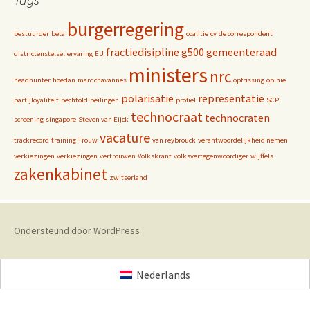
burgerregering
bestuurder
beta
coalitie
cv
de correspondent
fractiedisipline
g500
gemeenteraad
districtenstelsel
ervaring
EU
ministers
nrc
headhunter
hoedan
marc chavannes
opfrissing
opinie
polarisatie
representatie
partijloyaliteit
pechtold
peilingen
profiel
SCP
technocraat
technocraten
screening
singapore
Steven van Eijck
vacature
trackrecord
training
Trouw
van reybrouck
verantwoordelijkheid nemen
verkiezingen
verkiezingen
vertrouwen
Volkskrant
volksvertegenwoordiger
wijffels
zakenkabinet
zwitserland
Ondersteund door WordPress
Nederlands