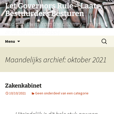
Let Governors Rule – Laat
Bestuurders Besturen
and pull them from the citizenry – en haal
ze uit de maatschappij
Ga
Zoeken
Menu
naar
naar:
de
inhoud
Maandelijks archief: oktober 2021
Zakenkabinet
10/10/2021
Geen onderdeel van een categorie