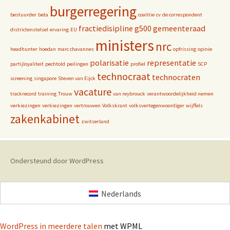
burgerregering
bestuurder
beta
coalitie
cv
de correspondent
fractiedisipline
g500
gemeenteraad
districtenstelsel
ervaring
EU
ministers
nrc
headhunter
hoedan
marc chavannes
opfrissing
opinie
polarisatie
representatie
partijloyaliteit
pechtold
peilingen
profiel
SCP
technocraat
technocraten
screening
singapore
Steven van Eijck
vacature
trackrecord
training
Trouw
van reybrouck
verantwoordelijkheid nemen
verkiezingen
verkiezingen
vertrouwen
Volkskrant
volksvertegenwoordiger
wijffels
zakenkabinet
zwitserland
Ondersteund door WordPress
Nederlands
WordPress in meerdere talen
met WPML