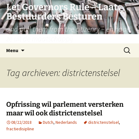
Let Governors Rule – Laat
Bestuurders Besturen
and pull them from the citizenry – en haal
ze uit de maatschappij
Ga
Zoeken
Menu
naar
naar:
de
inhoud
Tag archieven: districtenstelsel
Opfrissing wil parlement versterken
maar wil ook districtenstelsel
08/22/2018
Dutch
,
Nederlands
districtenstelsel
,
fractiedisipline