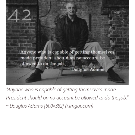
“Anyone who is capable of getting themselves made
President should on no account be allowed to do the job.”
~ Douglas Adams [500×382] (i.imgur.com)