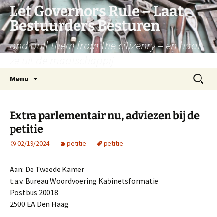
Let Governors Rule – Laat
Bestuurders Besturen
and pull them from the citizenry – en haal
ze uit de maatschappij
Skip
Search
Menu
to
for:
content
Extra parlementair nu, adviezen bij de
petitie
02/19/2024
petitie
petitie
Aan: De Tweede Kamer
t.a.v. Bureau Woordvoering Kabinetsformatie
Postbus 20018
2500 EA Den Haag