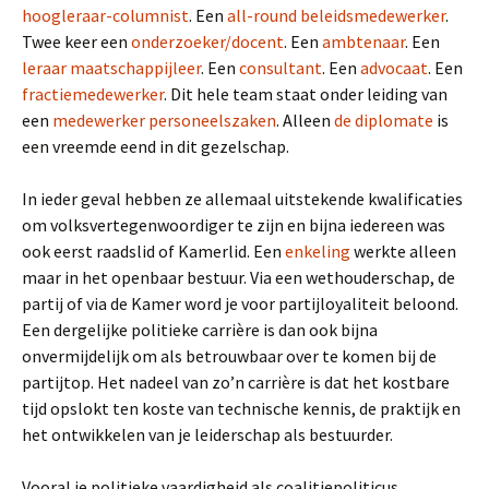
hoogleraar-columnist
. Een
all-round beleidsmedewerker
.
Twee keer een
onderzoeker/docent
. Een
ambtenaar
. Een
leraar maatschappijleer
. Een
consultant
. Een
advocaat
. Een
fractiemedewerker
. Dit hele team staat onder leiding van
een
medewerker personeelszaken
. Alleen
de diplomate
is
een vreemde eend in dit gezelschap.
In ieder geval hebben ze allemaal uitstekende kwalificaties
om volksvertegenwoordiger te zijn en bijna iedereen was
ook eerst raadslid of Kamerlid. Een
enkeling
werkte alleen
maar in het openbaar bestuur. Via een wethouderschap, de
partij of via de Kamer word je voor partijloyaliteit beloond.
Een dergelijke politieke carrière is dan ook bijna
onvermijdelijk om als betrouwbaar over te komen bij de
partijtop. Het nadeel van zo’n carrière is dat het kostbare
tijd opslokt ten koste van technische kennis, de praktijk en
het ontwikkelen van je leiderschap als bestuurder.
Vooral je politieke vaardigheid als coalitiepoliticus