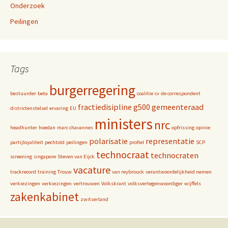
Onderzoek
Peilingen
Tags
burgerregering
bestuurder
beta
coalitie
cv
de correspondent
fractiedisipline
g500
gemeenteraad
districtenstelsel
ervaring
EU
ministers
nrc
headhunter
hoedan
marc chavannes
opfrissing
opinie
polarisatie
representatie
partijloyaliteit
pechtold
peilingen
profiel
SCP
technocraat
technocraten
screening
singapore
Steven van Eijck
vacature
trackrecord
training
Trouw
van reybrouck
verantwoordelijkheid nemen
verkiezingen
verkiezingen
vertrouwen
Volkskrant
volksvertegenwoordiger
wijffels
zakenkabinet
zwitserland