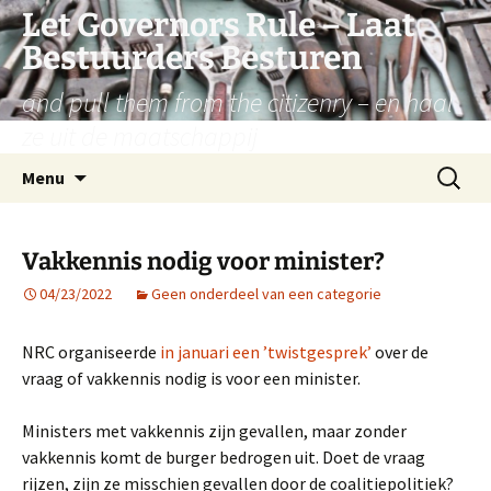
Let Governors Rule – Laat
Bestuurders Besturen
and pull them from the citizenry – en haal
ze uit de maatschappij
Ga
Zoeken
Menu
naar
naar:
de
inhoud
Vakkennis nodig voor minister?
04/23/2022
Geen onderdeel van een categorie
NRC organiseerde
in januari een ’twistgesprek’
over de
vraag of vakkennis nodig is voor een minister.
Ministers met vakkennis zijn gevallen, maar zonder
vakkennis komt de burger bedrogen uit. Doet de vraag
rijzen, zijn ze misschien gevallen door de coalitiepolitiek?