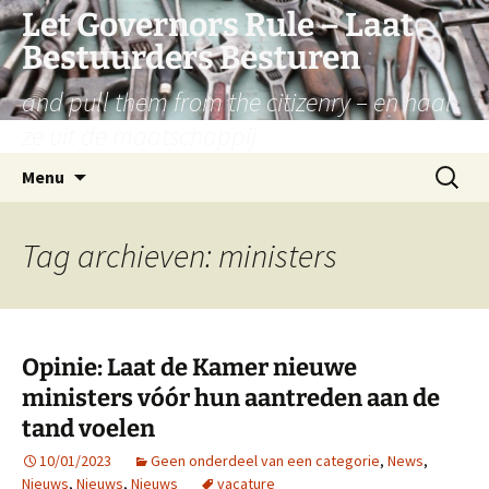
Let Governors Rule – Laat
Bestuurders Besturen
and pull them from the citizenry – en haal
ze uit de maatschappij
Ga
Zoeken
Menu
naar
naar:
de
inhoud
Tag archieven: ministers
Opinie: Laat de Kamer nieuwe
ministers vóór hun aantreden aan de
tand voelen
10/01/2023
Geen onderdeel van een categorie
,
News
,
Nieuws
,
Nieuws
,
Nieuws
vacature