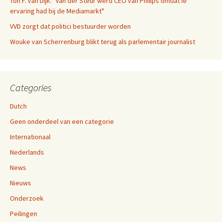
Ton F. van Dijk: "Van der Steur werd CEO van Philips omdat ie
ervaring had bij de Mediamarkt"
VVD zorgt dat politici bestuurder worden
Wouke van Scherrenburg blikt terug als parlementair journalist
Categories
Dutch
Geen onderdeel van een categorie
Internationaal
Nederlands
News
Nieuws
Onderzoek
Peilingen