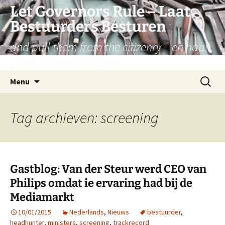
Let Governors Rule – Laat
Bestuurders Besturen
and pull them from the citizenry – en haal
ze uit de maatschappij
Ga
Zoeken
Menu
naar
naar:
de
inhoud
Tag archieven: screening
Gastblog: Van der Steur werd CEO van
Philips omdat ie ervaring had bij de
Mediamarkt
10/01/2015
Nederlands
,
Nieuws
bestuurder
,
headhunter
,
ministers
,
screening
,
trackrecord