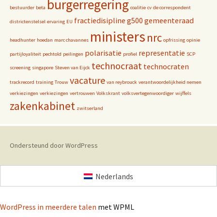
burgerregering
bestuurder
beta
coalitie
cv
de correspondent
fractiedisipline
g500
gemeenteraad
districtenstelsel
ervaring
EU
ministers
nrc
headhunter
hoedan
marc chavannes
opfrissing
opinie
polarisatie
representatie
partijloyaliteit
pechtold
peilingen
profiel
SCP
technocraat
technocraten
screening
singapore
Steven van Eijck
vacature
trackrecord
training
Trouw
van reybrouck
verantwoordelijkheid nemen
verkiezingen
verkiezingen
vertrouwen
Volkskrant
volksvertegenwoordiger
wijffels
zakenkabinet
zwitserland
Ondersteund door WordPress
Nederlands
WordPress in meerdere talen
met WPML