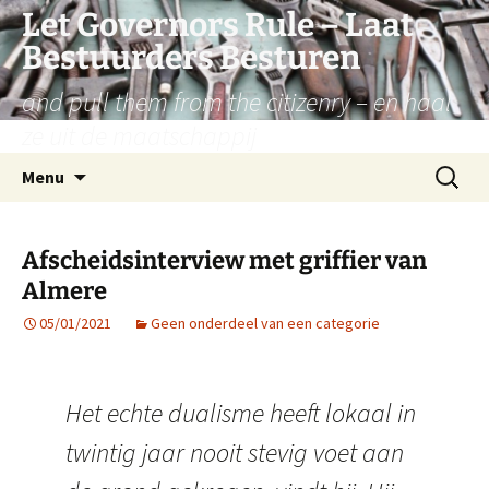
Let Governors Rule – Laat
Bestuurders Besturen
and pull them from the citizenry – en haal
ze uit de maatschappij
Ga
Zoeken
Menu
naar
naar:
de
inhoud
Afscheidsinterview met griffier van
Almere
05/01/2021
Geen onderdeel van een categorie
Het echte dualisme heeft lokaal in
twintig jaar nooit stevig voet aan