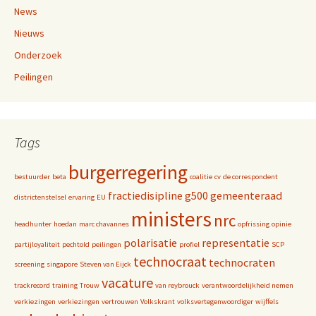
News
Nieuws
Onderzoek
Peilingen
Tags
burgerregering
bestuurder
beta
coalitie
cv
de correspondent
fractiedisipline
g500
gemeenteraad
districtenstelsel
ervaring
EU
ministers
nrc
headhunter
hoedan
marc chavannes
opfrissing
opinie
polarisatie
representatie
partijloyaliteit
pechtold
peilingen
profiel
SCP
technocraat
technocraten
screening
singapore
Steven van Eijck
vacature
trackrecord
training
Trouw
van reybrouck
verantwoordelijkheid nemen
verkiezingen
verkiezingen
vertrouwen
Volkskrant
volksvertegenwoordiger
wijffels