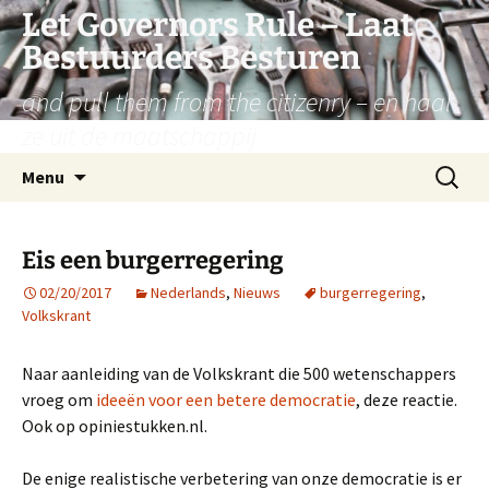
Let Governors Rule – Laat
Bestuurders Besturen
and pull them from the citizenry – en haal
ze uit de maatschappij
Ga
Zoeken
Menu
naar
naar:
de
inhoud
Eis een burgerregering
02/20/2017
Nederlands
,
Nieuws
burgerregering
,
Volkskrant
Naar aanleiding van de Volkskrant die 500 wetenschappers
vroeg om
ideeën voor een betere democratie
, deze reactie.
Ook op opiniestukken.nl.
De enige realistische verbetering van onze democratie is er