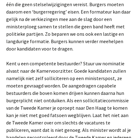
één die geen stelselwijzigingen vereist. Burgers moeten
daarom een ‘burgerregering’ eisen. Een formateur kan daar
gelijk na de verkiezingen mee aan de slag door een
ministerploeg samen te stellen die geen band heeft met
politieke partijen. Zo beparen we ons ook een lastige en
langdurige formatie. Burgers kunnen verder meehelpen
door kandidaten voor te dragen.
Kent u een competente bestuurder? Stuur uw nominatie
alvast naar de Kamervoorzitter. Goede kandidaten zullen
namelijk niet zelf solliciteren op een ministerspost, ze
moeten gevraagd worden. De aangedragen capabele
bestuurders die boven komen drijven kunnen daarna hun
burgerplicht niet ontduiken. Als een sollicitatiecommissie
van de Tweede Kamer je oproept naar Den Haag te komen
kan je niet met goed fatsoen wegblijven. Laat het niet aan
de Tweede Kamer over om slechts de vacatures te
publiceren, want dat is niet genoeg. Als minister wordt al je
handelen gecontroleerd door de Tweede Kamer en iedereen