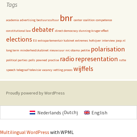
Tags
bnr
academia
advertising
bestuurscultuur
center
coalition
competence
debater
constitutional law
direct democracy
dunning-kruger effect
elections
EU
extraparlementair kabinet
extremes
hofvijver
interview
joop.nl
polarisation
long term
minderheidskabinet
nieuwsuur
nrc
obama
petitie
radio
representation
political parties
polls
powned
practise
rutte
wijffels
speech
telegraaf
televisie
vacancy
vetting proces
Proudly powered by WordPress
Dutch
Nederlands
English
(
)
Multilingual WordPress
with WPML