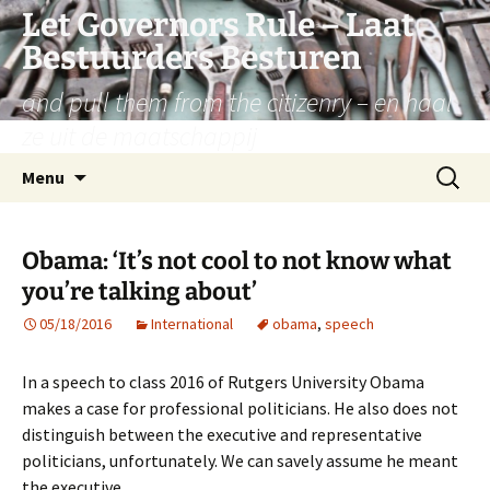
Let Governors Rule – Laat
Bestuurders Besturen
and pull them from the citizenry – en haal
ze uit de maatschappij
Skip
Search
Menu
to
for:
content
Obama: ‘It’s not cool to not know what
you’re talking about’
05/18/2016
International
obama
,
speech
In a speech to class 2016 of Rutgers University Obama
makes a case for professional politicians. He also does not
distinguish between the executive and representative
politicians, unfortunately. We can savely assume he meant
the executive.