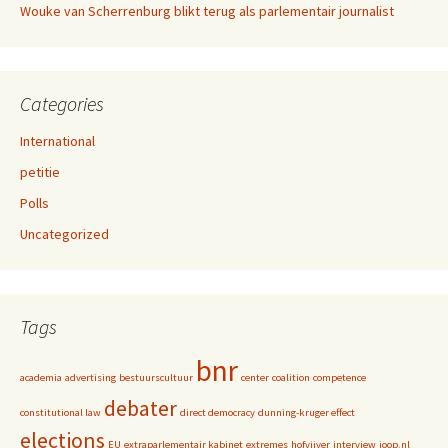
Wouke van Scherrenburg blikt terug als parlementair journalist
Categories
International
petitie
Polls
Uncategorized
Tags
bnr
academia
advertising
bestuurscultuur
center
coalition
competence
debater
constitutional law
direct democracy
dunning-kruger effect
elections
EU
extraparlementair kabinet
extremes
hofvijver
interview
joop.nl