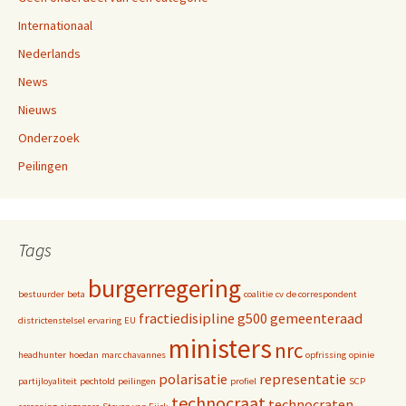
Internationaal
Nederlands
News
Nieuws
Onderzoek
Peilingen
Tags
burgerregering
bestuurder
beta
coalitie
cv
de correspondent
fractiedisipline
g500
gemeenteraad
districtenstelsel
ervaring
EU
ministers
nrc
headhunter
hoedan
marc chavannes
opfrissing
opinie
polarisatie
representatie
partijloyaliteit
pechtold
peilingen
profiel
SCP
technocraat
technocraten