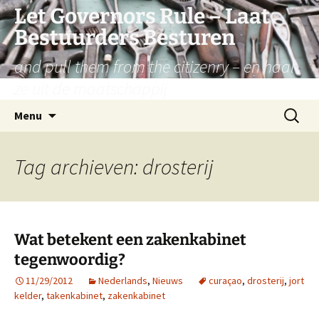
Let Governors Rule – Laat
Bestuurders Besturen
and pull them from the citizenry – en haal
ze uit de maatschappij
Ga
Zoeken
Menu
naar
naar:
de
inhoud
Tag archieven: drosterij
Wat betekent een zakenkabinet
tegenwoordig?
11/29/2012
Nederlands
,
Nieuws
curaçao
,
drosterij
,
jort
kelder
,
takenkabinet
,
zakenkabinet