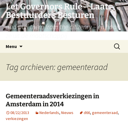
Let Governors Rule – Laat
Bestuurders Besturen
and pull them from the citizenry – en haal
ze uit de maatschappij
Ga
Zoeken
Menu
naar
naar:
de
inhoud
Tag archieven: gemeenteraad
Gemeenteraadsverkiezingen in
Amsterdam in 2014
08/22/2013
Nederlands
,
Nieuws
d66
,
gemeenteraad
,
verkiezingen