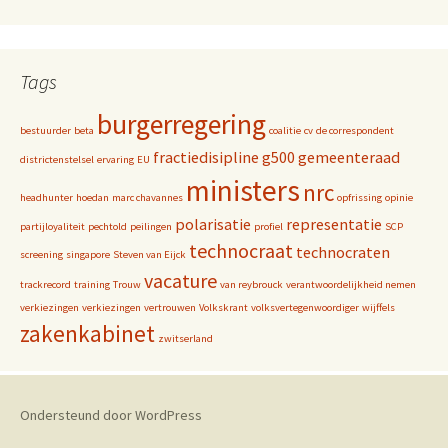
Tags
burgerregering
bestuurder
beta
coalitie
cv
de correspondent
fractiedisipline
g500
gemeenteraad
districtenstelsel
ervaring
EU
ministers
nrc
headhunter
hoedan
marc chavannes
opfrissing
opinie
polarisatie
representatie
partijloyaliteit
pechtold
peilingen
profiel
SCP
technocraat
technocraten
screening
singapore
Steven van Eijck
vacature
trackrecord
training
Trouw
van reybrouck
verantwoordelijkheid nemen
verkiezingen
verkiezingen
vertrouwen
Volkskrant
volksvertegenwoordiger
wijffels
zakenkabinet
zwitserland
Ondersteund door WordPress