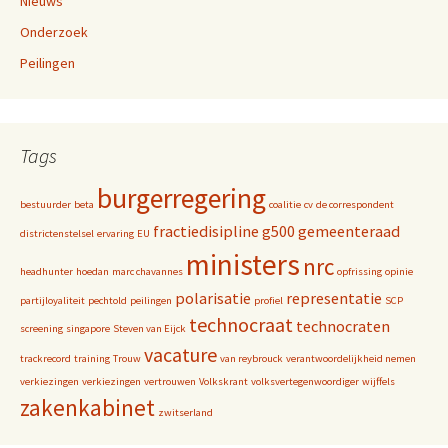
Nieuws
Onderzoek
Peilingen
Tags
burgerregering
bestuurder
beta
coalitie
cv
de correspondent
fractiedisipline
g500
gemeenteraad
districtenstelsel
ervaring
EU
ministers
nrc
headhunter
hoedan
marc chavannes
opfrissing
opinie
polarisatie
representatie
partijloyaliteit
pechtold
peilingen
profiel
SCP
technocraat
technocraten
screening
singapore
Steven van Eijck
vacature
trackrecord
training
Trouw
van reybrouck
verantwoordelijkheid nemen
verkiezingen
verkiezingen
vertrouwen
Volkskrant
volksvertegenwoordiger
wijffels
zakenkabinet
zwitserland