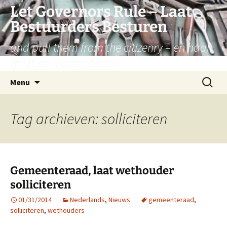
Let Governors Rule – Laat
Bestuurders Besturen
and pull them from the citizenry – en haal
ze uit de maatschappij
Ga
Zoeken
Menu
naar
naar:
de
inhoud
Tag archieven: solliciteren
Gemeenteraad, laat wethouder
solliciteren
01/31/2014
Nederlands
,
Nieuws
gemeenteraad
,
solliciteren
,
wethouders