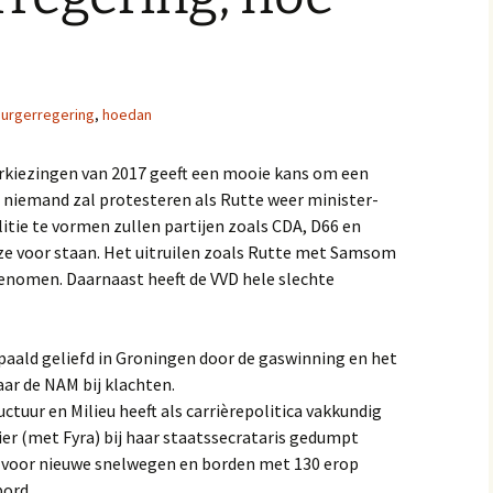
urgerregering
,
hoedan
rkiezingen van 2017 geeft een mooie kans om een
a niemand zal protesteren als Rutte weer minister-
itie te vormen zullen partijen zoals CDA, D66 en
ze voor staan. Het uitruilen zoals Rutte met Samsom
genomen. Daarnaast heeft de VVD hele slechte
paald geliefd in Groningen door de gaswinning en het
ar de NAM bij klachten.
ctuur en Milieu heeft als carrièrepolitica vakkundig
er (met Fyra) bij haar staatssecrataris gedumpt
n voor nieuwe snelwegen en borden met 130 erop
bord