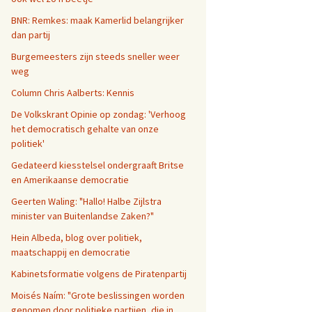
BNR: Remkes: maak Kamerlid belangrijker
dan partij
Burgemeesters zijn steeds sneller weer
weg
Column Chris Aalberts: Kennis
De Volkskrant Opinie op zondag: 'Verhoog
het democratisch gehalte van onze
politiek'
Gedateerd kiesstelsel ondergraaft Britse
en Amerikaanse democratie
Geerten Waling: "Hallo! Halbe Zijlstra
minister van Buitenlandse Zaken?"
Hein Albeda, blog over politiek,
maatschappij en democratie
Kabinetsformatie volgens de Piratenpartij
Moisés Naím: "Grote beslissingen worden
genomen door politieke partijen, die in