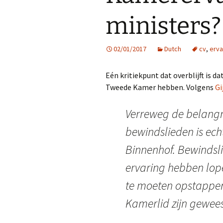
ministers?
02/01/2017
Dutch
cv
,
erva
Eén kritiekpunt dat overblijft is da
Tweede Kamer hebben. Volgens
Gi
Verreweg de belangri
bewindslieden is ech
Binnenhof. Bewindsl
ervaring hebben lop
te moeten opstappen
Kamerlid zijn gewees