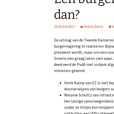
dan?
03/16/2017
Dutch
,
Dutch
b
De uitslag van de Tweede Kamerve
burgerregering te realiseren. Bijn
president wordt, maar om een coal
GroenLinks graag laten zien waar 
deed werd de PvdA niet in dank af
ministers gekend:
Henk Kamp van EZ is niet be
doorverwijzen van burgers na
Melanie Schultz van Infrastru
het lastige spoorwegendossi
zodat ze lintjes kon knippe
onthullen, een VVD-uithang