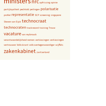
ministers
nrc
opfrissing
opinie
polarisatie
partijloyaliteit
pechtold
peilingen
representatie
profiel
SCP
screening
singapore
technocraat
Steven van Eijck
technocraten
trackrecord
training
Trouw
vacature
van reybrouck
verantwoordelijkheid nemen
verkiezingen
verkiezingen
vertrouwen
Volkskrant
volksvertegenwoordiger
wijffels
zakenkabinet
zwitserland