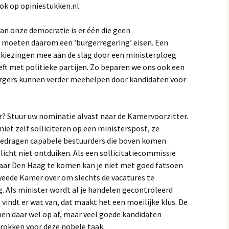
Ook op opiniestukken.nl.
van onze democratie is er één die geen
rs moeten daarom een ‘burgerregering’ eisen. Een
erkiezingen mee aan de slag door een ministerploeg
eft met politieke partijen. Zo beparen we ons ook een
urgers kunnen verder meehelpen door kandidaten voor
? Stuur uw nominatie alvast naar de Kamervoorzitter.
iet zelf solliciteren op een ministerspost, ze
edragen capabele bestuurders die boven komen
icht niet ontduiken. Als een sollicitatiecommissie
aar Den Haag te komen kan je niet met goed fatsoen
Tweede Kamer over om slechts de vacatures te
g. Als minister wordt al je handelen gecontroleerd
indt er wat van, dat maakt het een moeilijke klus. De
en daar wel op af, maar veel goede kandidaten
rokken voor deze nobele taak.