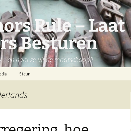
ors Rule – Laat
rs Besturen
y – en haal ze uit de maatschappij
edia
Steun
derlands
regering, hoe