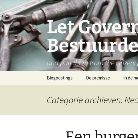
Let Govern
Bestuurde
and pull them from the citizenr
Ga
Blogpostings
De premisse
In de m
naar
de
inhoud
Categorie archieven: Ne
Een burger