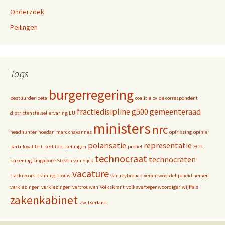
Onderzoek
Peilingen
Tags
burgerregering
bestuurder
beta
coalitie
cv
de correspondent
fractiedisipline
g500
gemeenteraad
districtenstelsel
ervaring
EU
ministers
nrc
headhunter
hoedan
marc chavannes
opfrissing
opinie
polarisatie
representatie
partijloyaliteit
pechtold
peilingen
profiel
SCP
technocraat
technocraten
screening
singapore
Steven van Eijck
vacature
trackrecord
training
Trouw
van reybrouck
verantwoordelijkheid nemen
verkiezingen
verkiezingen
vertrouwen
Volkskrant
volksvertegenwoordiger
wijffels
zakenkabinet
zwitserland