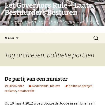
Let Governors Rule – Laat
Bestuurders Besturen
and pull them from the citizenry – en haal
ze uit de maatschappij
Ga
Zoeken
Menu
naar
naar:
de
inhoud
Tag archieven: politieke partijen
De partij van een minister
08/07/2012
Nederlands
,
Nieuws
politieke partijen
,
reclame
,
staatsrecht
Op 10 maart 2012 vroeg Douwe de Joode in een brief aan