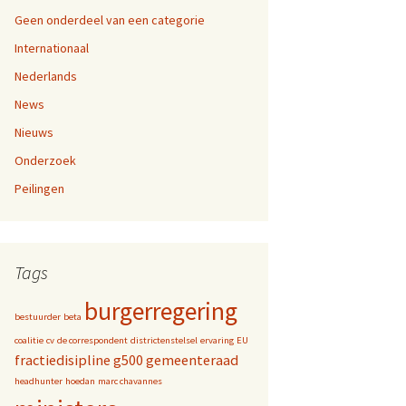
Geen onderdeel van een categorie
Internationaal
Nederlands
News
Nieuws
Onderzoek
Peilingen
Tags
burgerregering
bestuurder
beta
coalitie
cv
de correspondent
districtenstelsel
ervaring
EU
fractiedisipline
g500
gemeenteraad
headhunter
hoedan
marc chavannes