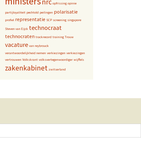
ministers
nrc
opfrissing
opinie
polarisatie
partijloyaliteit
pechtold
peilingen
representatie
profiel
SCP
screening
singapore
technocraat
Steven van Eijck
technocraten
trackrecord
training
Trouw
vacature
van reybrouck
verantwoordelijkheid nemen
verkiezingen
verkiezingen
vertrouwen
Volkskrant
volksvertegenwoordiger
wijffels
zakenkabinet
zwitserland