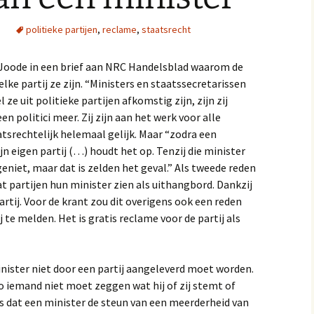
s
politieke partijen
,
reclame
,
staatsrecht
Joode in een brief aan NRC Handelsblad waarom de
lke partij ze zijn. “Ministers en staatssecretarissen
e uit politieke partijen afkomstig zijn, zijn zij
 politici meer. Zij zijn aan het werk voor alle
atsrechtelijk helemaal gelijk. Maar “zodra een
jn eigen partij (…) houdt het op. Tenzij die minister
eniet, maar dat is zelden het geval.” Als tweede reden
t partijen hun minister zien als uithangbord. Dankzij
artij. Voor de krant zou dit overigens ook een reden
ij te melden. Het is gratis reclame voor de partij als
ister niet door een partij aangeleverd moet worden.
o iemand niet moet zeggen wat hij of zij stemt of
jk is dat een minister de steun van een meerderheid van