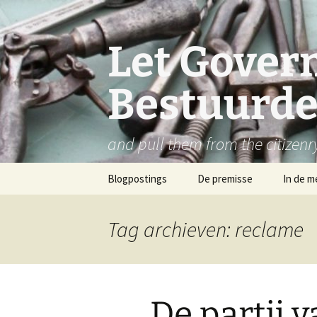
Let Govern
Bestuurde
and pull them from the citizenr
Ga
Blogpostings
De premisse
In de m
naar
de
inhoud
Tag archieven: reclame
De partij 