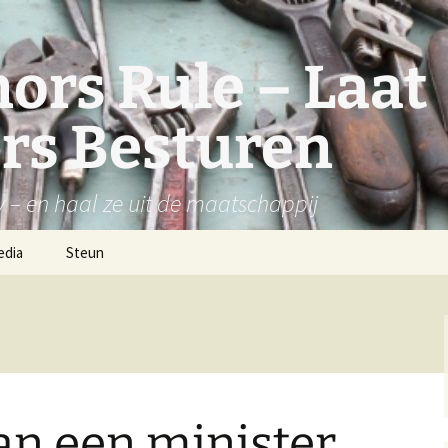
ors Rule – Laat
rs Besturen
y – en haal ze uit de maatschappij
edia
Steun
van een minister