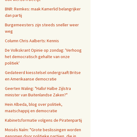
BNR: Remkes: maak Kamerlid belangrijker
dan partij
Burgemeesters zijn steeds sneller weer
weg
Column Chris Aalberts: Kennis
De Volkskrant Opinie op zondag: 'Verhoog
het democratisch gehalte van onze
politiek'
Gedateerd kiesstelsel ondergraaft Britse
en Amerikaanse democratie
Geerten Waling: "Hallo! Halbe Zijlstra
minister van Buitenlandse Zaken?"
Hein Albeda, blog over politiek,
maatschappij en democratie
Kabinetsformatie volgens de Piratenpartij
Moisés Naím: "Grote beslissingen worden
genomen door politieke partijen, die in