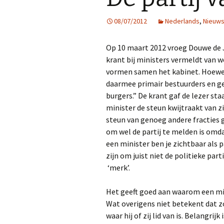
08/07/2012
Nederlands
,
Nieuw
Op 10 maart 2012 vroeg Douwe de 
krant bij ministers vermeldt van we
vormen samen het kabinet. Hoewel z
daarmee primair bestuurders en geen
burgers.” De krant gaf de lezer sta
minister de steun kwijtraakt van zi
steun van genoeg andere fracties g
om wel de partij te melden is omda
een minister ben je zichtbaar als p
zijn om juist niet de politieke part
‘merk’.
Het geeft goed aan waarom een min
Wat overigens niet betekent dat z
waar hij of zij lid van is. Belangri